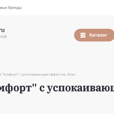
вые бренды
ru
Каталог
ной
а "Комфорт" с успокаивающим эффектом, 50 мл
мфорт" с успокаиваю