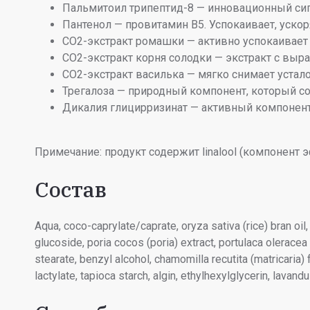
Пальмитоил трипептид-8 — инновационный сиг
Пантенол — провитамин В5. Успокаивает, уско
СО2-экстракт ромашки — активно успокаивает
СО2-экстракт корня солодки — экстракт с в
СО2-экстракт василька — мягко снимает устало
Трегалоза — природный компонент, который с
Дикалия глицирризинат — активный компонен
Примечание: продукт содержит linalool (компонент 
Состав
Aqua, coco-caprylate/caprate, oryza sativa (rice) bran oil, 
gluсoside, poria cocos (poria) extract, portulaca oleracea 
stearate, benzyl alcohol, chamomilla recutita (matricaria)
lactylate, tapioca starch, algin, ethylhexylglycerin, lavandu