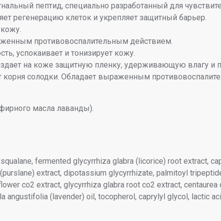
нальный пептид, специально разработанный для чувствите
ряет регенерацию клеток и укрепляет защитный барьер.
 кожу.
ыраженным противовоспалительным действием.
сть, успокаивает и тонизирует кожу.
оздает на коже защитную пленку, удерживающую влагу и
т корня солодки. Обладает выраженным противовоспалит
эфирного масла лаванды).
squalane, fermented glycyrrhiza glabra (licorice) root extract, cap
(purslane) extract, dipotassium glycyrrhizate, palmitoyl tripeptide
 flower co2 extract, glycyrrhiza glabra root co2 extract, centaur
la angustifolia (lavender) oil, tocopherol, caprylyl glycol, lactic a