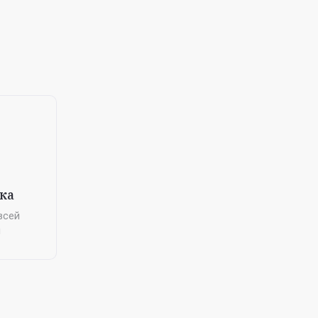
ка
всей
и