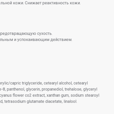
льной кожи. Снижает реактивность кожи.
 предотвращающую сухость.
ельным и успокаивающим действием.
rylic/capric triglyceride, cetearyl alcohol, cetearyl
-8, panthenol, glycerin, propanediol, trehalose, glyceryl
ea cyanus flower co2 extract, xanthan gum, sodium stearoyl
cid, tetrasodium glutamate diacetate, linalool.