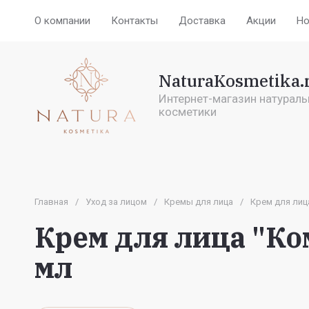
О компании
Контакты
Доставка
Акции
Но
NaturaKosmetika.
Интернет-магазин натураль
косметики
Главная
/
Уход за лицом
/
Кремы для лица
/
Крем для лиц
Крем для лица "Ко
мл