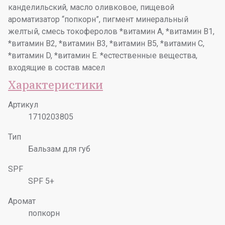
канделильский, масло оливковое, пищевой
ароматизатор “попкорн”, пигмент минеральный
желтый, смесь токоферолов *витамин А, *витамин В1,
*витамин В2, *витамин В3, *витамин В5, *витамин С,
*витамин D, *витамин E. *естественные вещества,
входящие в состав масел
Характеристики
Артикул
1710203805
Тип
Бальзам для губ
SPF
SPF 5+
Аромат
попкорн